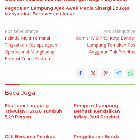
Pegadaian Lampung Ajak Awak Media Sinergi Edukasi
Masyarakat Berinvestasi Aman
Navigasi
Pos sebelumnya
Pos selanjutnya
Pelindo Multi Terminal
Komisi IV DPRD Kota Bandar
pos
Tingkatkan Kesiapsiagaan
Lampung Temukan Pos
Operasional Menghadapi
Anggaran Tak Prioritas
Potensi Cuaca Ekstrem
Baca Juga
Ekonomi Lampung
Pemprov Lampung
Triwulan II 2026 Tumbuh
Berhasil Kendalikan
5,29 Persen
Inflasi, Jadi Provinsi
dengan Inflasi Terendah
di Sumatera
OJK Bersama Pemkab
Pengukuhan Bunda