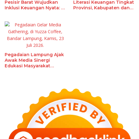
Pesisir Barat Wujudkan
Literasi Keuangan Tingkat
Inklusi Keuangan Nyata: 15
Provinsi, Kabupaten dan
Guru dan Tenaga
Kota Di Provinsi Lampung,
Pendidik Terima Polis
Perkuat Gerakan Edukasi
Asuransi Jiwa
Edukasi Keuangan Bagi
Masyarakat
Pegadaian Lampung Ajak
Awak Media Sinergi
Edukasi Masyarakat
Berinvestasi Aman