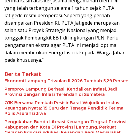
terima kasih atas kerjasama pengamanan oleh TNI
yang telah terbangun selama 1 tahun sejak PLTA
Jatigede resmi beroperasi. Seperti yang pernah
disampaikan Presiden RI, PLTA Jatigede merupakan
salah satu Proyek Strategis Nasional yang menjadi
tonggak Pembangkit EBT di lingkungan PLN. Perlu
pengamanan ekstra agar PLTA ini menjadi optimal
dalam memberikan Energi Listrik kepada Warga Jabar
pada khususnya.”
Berita Terkait
Ekonomi Lampung Triwulan II 2026 Tumbuh 5,29 Persen
Pemprov Lampung Berhasil Kendalikan Inflasi, Jadi
Provinsi dengan Inflasi Terendah di Sumatera
OJK Bersama Pemkab Pesisir Barat Wujudkan Inklusi
Keuangan Nyata: 15 Guru dan Tenaga Pendidik Terima
Polis Asuransi Jiwa
Pengukuhan Bunda Literasi Keuangan Tingkat Provinsi,
Kabupaten dan Kota Di Provinsi Lampung, Perkuat
Gerakan Edukasi Edukasi Keuangan Bagi Masyarakat