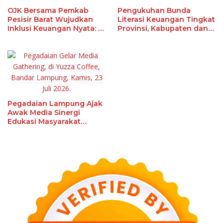
OJK Bersama Pemkab
Pengukuhan Bunda
Pesisir Barat Wujudkan
Literasi Keuangan Tingkat
Inklusi Keuangan Nyata: 15
Provinsi, Kabupaten dan
Guru dan Tenaga
Kota Di Provinsi Lampung,
Pendidik Terima Polis
Perkuat Gerakan Edukasi
Asuransi Jiwa
Edukasi Keuangan Bagi
Masyarakat
Pegadaian Lampung Ajak
Awak Media Sinergi
Edukasi Masyarakat
Berinvestasi Aman