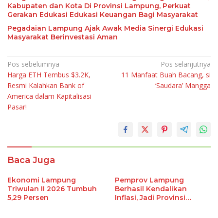
Kabupaten dan Kota Di Provinsi Lampung, Perkuat
Gerakan Edukasi Edukasi Keuangan Bagi Masyarakat
Pegadaian Lampung Ajak Awak Media Sinergi Edukasi
Masyarakat Berinvestasi Aman
Navigasi
Pos sebelumnya
Pos selanjutnya
Harga ETH Tembus $3.2K,
11 Manfaat Buah Bacang, si
pos
Resmi Kalahkan Bank of
‘Saudara’ Mangga
America dalam Kapitalisasi
Pasar!
Baca Juga
Ekonomi Lampung
Pemprov Lampung
Triwulan II 2026 Tumbuh
Berhasil Kendalikan
5,29 Persen
Inflasi, Jadi Provinsi
dengan Inflasi Terendah
di Sumatera