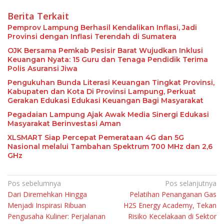
Berita Terkait
Pemprov Lampung Berhasil Kendalikan Inflasi, Jadi
Provinsi dengan Inflasi Terendah di Sumatera
OJK Bersama Pemkab Pesisir Barat Wujudkan Inklusi
Keuangan Nyata: 15 Guru dan Tenaga Pendidik Terima
Polis Asuransi Jiwa
Pengukuhan Bunda Literasi Keuangan Tingkat Provinsi,
Kabupaten dan Kota Di Provinsi Lampung, Perkuat
Gerakan Edukasi Edukasi Keuangan Bagi Masyarakat
Pegadaian Lampung Ajak Awak Media Sinergi Edukasi
Masyarakat Berinvestasi Aman
XLSMART Siap Percepat Pemerataan 4G dan 5G
Nasional melalui Tambahan Spektrum 700 MHz dan 2,6
GHz
Navigasi
Pos sebelumnya
Pos selanjutnya
Dari Diremehkan Hingga
Pelatihan Penanganan Gas
pos
Menjadi Inspirasi Ribuan
H2S Energy Academy, Tekan
Pengusaha Kuliner: Perjalanan
Risiko Kecelakaan di Sektor