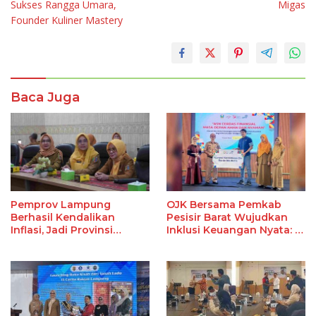
Sukses Rangga Umara,
Migas
Founder Kuliner Mastery
Baca Juga
Pemprov Lampung
OJK Bersama Pemkab
Berhasil Kendalikan
Pesisir Barat Wujudkan
Inflasi, Jadi Provinsi
Inklusi Keuangan Nyata: 15
dengan Inflasi Terendah
Guru dan Tenaga
di Sumatera
Pendidik Terima Polis
Asuransi Jiwa