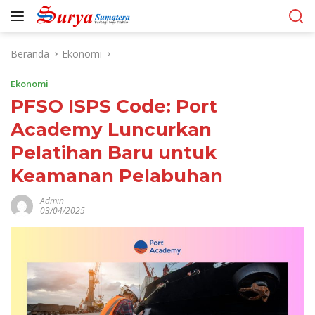
Langsung
ke
konten
Beranda
Ekonomi
Ekonomi
PFSO ISPS Code: Port
Academy Luncurkan
Pelatihan Baru untuk
Keamanan Pelabuhan
Admin
03/04/2025