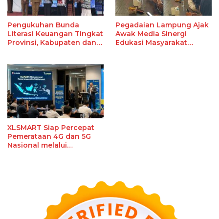
Pengukuhan Bunda
Pegadaian Lampung Ajak
Literasi Keuangan Tingkat
Awak Media Sinergi
Provinsi, Kabupaten dan
Edukasi Masyarakat
Kota Di Provinsi Lampung,
Berinvestasi Aman
Perkuat Gerakan Edukasi
Edukasi Keuangan Bagi
Masyarakat
XLSMART Siap Percepat
Pemerataan 4G dan 5G
Nasional melalui
Tambahan Spektrum 700
MHz dan 2,6 GHz