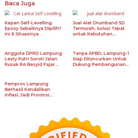
Baca Juga
Kapan Self-Levelling
Jual Alat Drumband SD
Epoxy Sebaiknya Dipilih?
Termurah, Solusi Tepat
Ini 6 Situasinya
untuk Kebutuhan
Ekstrakurikuler Sekolah
Anggota DPRD Lampung
Tanpa APBD, Lampung-1
Lesty Putri Soroti Jalan
Siap Diluncurkan Untuk
Rusak RA Basyid Fajar
Dukung Pembangunan
Baru Lamsel
Berbasis Data
Pemprov Lampung
Berhasil Kendalikan
Inflasi, Jadi Provinsi
dengan Inflasi Terendah
di Sumatera