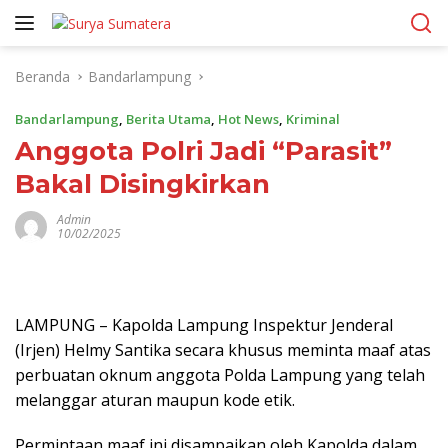
Langsung
ke
konten
Beranda
Bandarlampung
Bandarlampung
,
Berita Utama
,
Hot News
,
Kriminal
Anggota Polri Jadi “Parasit”
Bakal Disingkirkan
Admin
10/02/2025
LAMPUNG – Kapolda Lampung Inspektur Jenderal
(Irjen) Helmy Santika secara khusus meminta maaf atas
perbuatan oknum anggota Polda Lampung yang telah
melanggar aturan maupun kode etik.
Permintaan maaf ini disampaikan oleh Kapolda dalam