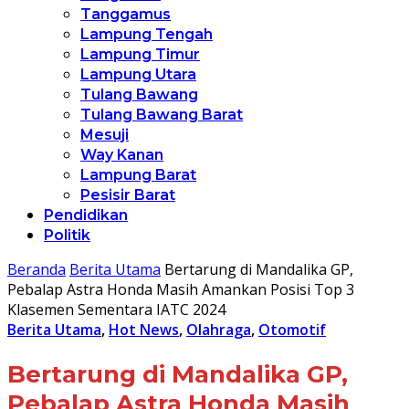
Tanggamus
Lampung Tengah
Lampung Timur
Lampung Utara
Tulang Bawang
Tulang Bawang Barat
Mesuji
Way Kanan
Lampung Barat
Pesisir Barat
Pendidikan
Politik
Beranda
Berita Utama
Bertarung di Mandalika GP,
Pebalap Astra Honda Masih Amankan Posisi Top 3
Klasemen Sementara IATC 2024
Berita Utama
,
Hot News
,
Olahraga
,
Otomotif
Bertarung di Mandalika GP,
Pebalap Astra Honda Masih