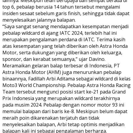
lainnya. Meskipun telah berupaya dan sempat berada di
top 6, pebalap berusia 14 tahun tersebut mengalami
insiden sesaat sebelum garis finish, sehingga tidak dapat
menyelesaikan jalannya balapan.
“Saya sangat senang mendapatkan kesempatan menjadi
pebalap wildcard di ajang IATC 2024, terlebih hal ini
merupakan pengalaman perdana di IATC. Terima kasih
atas kesempatan yang telah diberikan oleh Astra Honda
Motor, serta dukungan yang diberikan oleh keluarga,
sponsor, dan kerabat semuanya,” ujar Davino.
Meramaikan gelaran balap terbesar di Indonesia, PT
Astra Honda Motor (AHM) juga menurunkan pebalap
binaannya, Fadillah Arbi Aditama sebagai wildcard di kelas
Moto3 World Championship. Pebalap Astra Honda Racing
Team tersebut mengunci posisi start ke-21 pada Grand
Prix Indonesia yang merupakan wildcard terakhirnya
pada musim 2024. Pebalap dengan nomor motor 93 ini
memulai balapan dari baris ke-8. Meskipun belum dapat
meraih poin dikarenakan terjatuh dan tidak
menyelesaikan balapan, Arbi tetap optimis menjadikan
balapan kali ini sebagai pengalaman berharga.