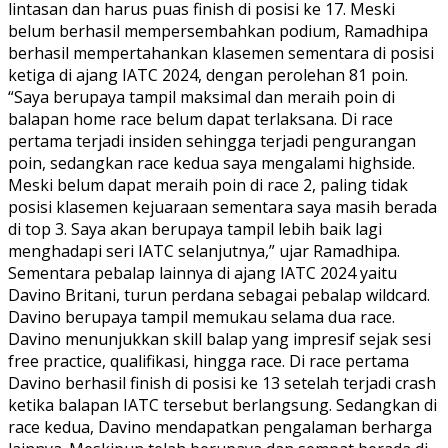
lintasan dan harus puas finish di posisi ke 17. Meski
belum berhasil mempersembahkan podium, Ramadhipa
berhasil mempertahankan klasemen sementara di posisi
ketiga di ajang IATC 2024, dengan perolehan 81 poin.
“Saya berupaya tampil maksimal dan meraih poin di
balapan home race belum dapat terlaksana. Di race
pertama terjadi insiden sehingga terjadi pengurangan
poin, sedangkan race kedua saya mengalami highside.
Meski belum dapat meraih poin di race 2, paling tidak
posisi klasemen kejuaraan sementara saya masih berada
di top 3. Saya akan berupaya tampil lebih baik lagi
menghadapi seri IATC selanjutnya,” ujar Ramadhipa.
Sementara pebalap lainnya di ajang IATC 2024 yaitu
Davino Britani, turun perdana sebagai pebalap wildcard.
Davino berupaya tampil memukau selama dua race.
Davino menunjukkan skill balap yang impresif sejak sesi
free practice, qualifikasi, hingga race. Di race pertama
Davino berhasil finish di posisi ke 13 setelah terjadi crash
ketika balapan IATC tersebut berlangsung. Sedangkan di
race kedua, Davino mendapatkan pengalaman berharga