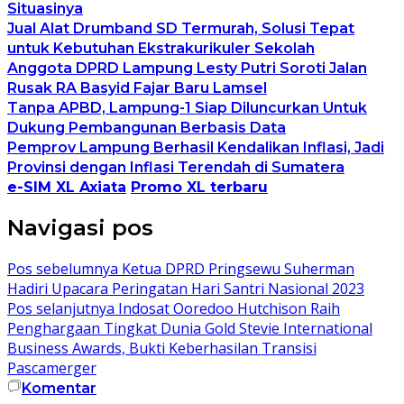
Situasinya
Jual Alat Drumband SD Termurah, Solusi Tepat
untuk Kebutuhan Ekstrakurikuler Sekolah
Anggota DPRD Lampung Lesty Putri Soroti Jalan
Rusak RA Basyid Fajar Baru Lamsel
Tanpa APBD, Lampung-1 Siap Diluncurkan Untuk
Dukung Pembangunan Berbasis Data
Pemprov Lampung Berhasil Kendalikan Inflasi, Jadi
Provinsi dengan Inflasi Terendah di Sumatera
e-SIM XL Axiata
Promo XL terbaru
Navigasi pos
Pos sebelumnya
Ketua DPRD Pringsewu Suherman
Hadiri Upacara Peringatan Hari Santri Nasional 2023
Pos selanjutnya
Indosat Ooredoo Hutchison Raih
Penghargaan Tingkat Dunia Gold Stevie International
Business Awards, Bukti Keberhasilan Transisi
Pascamerger
Komentar