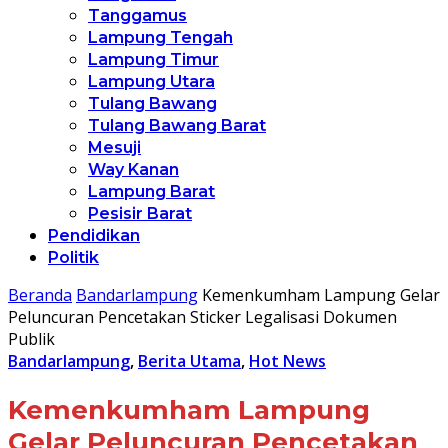
Tanggamus
Lampung Tengah
Lampung Timur
Lampung Utara
Tulang Bawang
Tulang Bawang Barat
Mesuji
Way Kanan
Lampung Barat
Pesisir Barat
Pendidikan
Politik
Beranda
Bandarlampung
Kemenkumham Lampung Gelar
Peluncuran Pencetakan Sticker Legalisasi Dokumen
Publik
Bandarlampung
,
Berita Utama
,
Hot News
Kemenkumham Lampung
Gelar Peluncuran Pencetakan