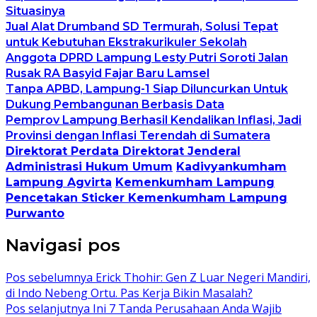
Situasinya
Jual Alat Drumband SD Termurah, Solusi Tepat
untuk Kebutuhan Ekstrakurikuler Sekolah
Anggota DPRD Lampung Lesty Putri Soroti Jalan
Rusak RA Basyid Fajar Baru Lamsel
Tanpa APBD, Lampung-1 Siap Diluncurkan Untuk
Dukung Pembangunan Berbasis Data
Pemprov Lampung Berhasil Kendalikan Inflasi, Jadi
Provinsi dengan Inflasi Terendah di Sumatera
Direktorat Perdata Direktorat Jenderal
Administrasi Hukum Umum
Kadivyankumham
Lampung Agvirta
Kemenkumham Lampung
Pencetakan Sticker Kemenkumham Lampung
Purwanto
Navigasi pos
Pos sebelumnya
Erick Thohir: Gen Z Luar Negeri Mandiri,
di Indo Nebeng Ortu. Pas Kerja Bikin Masalah?
Pos selanjutnya
Ini 7 Tanda Perusahaan Anda Wajib