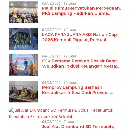
03/08/2026
13 Lihat
Majelis Ilmu Menyatukan Perbedaan,
PKS Lampung Hadirkan Ulama
Damaskus Perkuat Ukhuwah dan
Tradisi Keilmuan
01/08/2026
12 Lihat
LAGA PARA JUARA AXIS Nation Cup
2026 Kembali Digelar, Perkuat
Pembinaan Talenta Futsal Pelajar di
40 Kota
04/08/2026
12 Lihat
OJK Bersama Pemkab Pesisir Barat
Wujudkan Inklusi Keuangan Nyata:
15 Guru dan Tenaga Pendidik Terima
Polis Asuransi Jiwa
04/08/2026
10 Lihat
Pemprov Lampung Berhasil
Kendalikan Inflasi, Jadi Provinsi
dengan Inflasi Terendah di
Sumatera
05/08/2026
7 Lihat
Jual Alat Drumband SD Termurah,