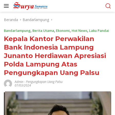
Langsung
ke
konten
Beranda
Bandarlampung
Bandarlampung
,
Berita Utama
,
Ekonomi
,
Hot News
,
Laku Pandai
Kepala Kantor Perwakilan
Bank Indonesia Lampung
Junanto Herdiawan Apresiasi
Polda Lampung Atas
Pengungkapan Uang Palsu
Admin
-
Pengungkapan Uang Palsu
07/03/2024