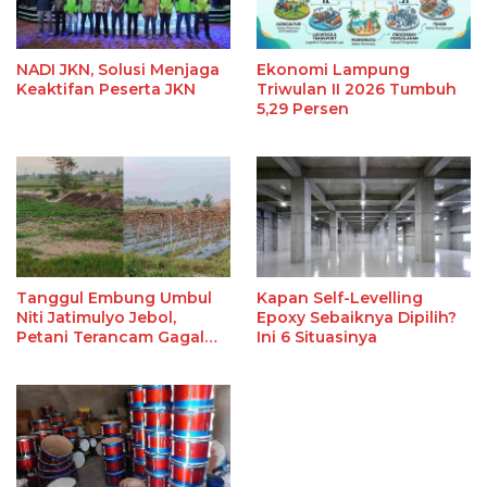
NADI JKN, Solusi Menjaga
Ekonomi Lampung
Keaktifan Peserta JKN
Triwulan II 2026 Tumbuh
5,29 Persen
Tanggul Embung Umbul
Kapan Self-Levelling
Niti Jatimulyo Jebol,
Epoxy Sebaiknya Dipilih?
Petani Terancam Gagal
Ini 6 Situasinya
Panen