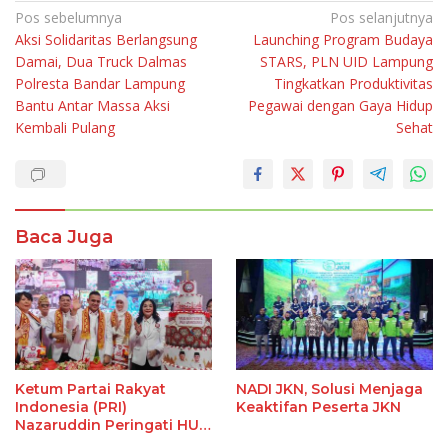
Navigasi
Pos sebelumnya
Pos selanjutnya
Aksi Solidaritas Berlangsung
Launching Program Budaya
pos
Damai, Dua Truck Dalmas
STARS, PLN UID Lampung
Polresta Bandar Lampung
Tingkatkan Produktivitas
Bantu Antar Massa Aksi
Pegawai dengan Gaya Hidup
Kembali Pulang
Sehat
Baca Juga
Ketum Partai Rakyat
NADI JKN, Solusi Menjaga
Indonesia (PRI)
Keaktifan Peserta JKN
Nazaruddin Peringati HUT
Ke-1 di Lampung, Ini