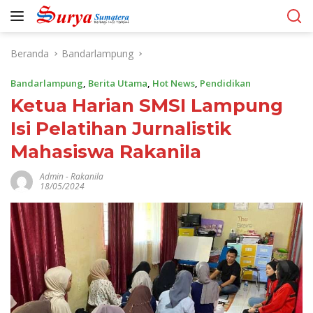
Langsung
ke
konten
Beranda
Bandarlampung
Bandarlampung
,
Berita Utama
,
Hot News
,
Pendidikan
Ketua Harian SMSI Lampung
Isi Pelatihan Jurnalistik
Mahasiswa Rakanila
Admin
-
Rakanila
18/05/2024