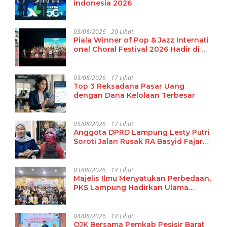
Indonesia 2026
03/08/2026
20 Lihat
Piala Winner of Pop & Jazz Internati
onal Choral Festival 2026 Hadir di La
mpung
03/08/2026
17 Lihat
Top 3 Reksadana Pasar Uang
dengan Dana Kelolaan Terbesar
05/08/2026
17 Lihat
Anggota DPRD Lampung Lesty Putri
Soroti Jalan Rusak RA Basyid Fajar
Baru Lamsel
03/08/2026
14 Lihat
Majelis Ilmu Menyatukan Perbedaan,
PKS Lampung Hadirkan Ulama
Damaskus Perkuat Ukhuwah dan
Tradisi Keilmuan
04/08/2026
14 Lihat
OJK Bersama Pemkab Pesisir Barat