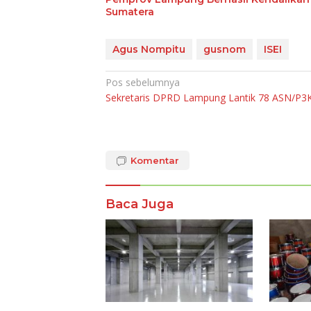
Sumatera
Agus Nompitu
gusnom
ISEI
Navigasi
Pos sebelumnya
Sekretaris DPRD Lampung Lantik 78 ASN/P3
pos
Komentar
Baca Juga