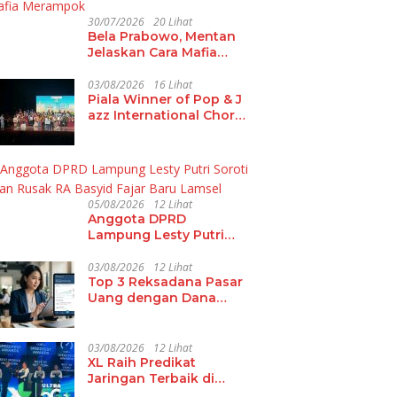
30/07/2026
20 Lihat
Bela Prabowo, Mentan
Jelaskan Cara Mafia
Merampok
03/08/2026
16 Lihat
Piala Winner of Pop & J
azz International Choral
Festival 2026 Hadir di L
ampung
05/08/2026
12 Lihat
Anggota DPRD
Lampung Lesty Putri
Soroti Jalan Rusak RA
Basyid Fajar Baru
03/08/2026
12 Lihat
Top 3 Reksadana Pasar
Lamsel
Uang dengan Dana
Kelolaan Terbesar
03/08/2026
12 Lihat
XL Raih Predikat
Jaringan Terbaik di
Indonesia 2026