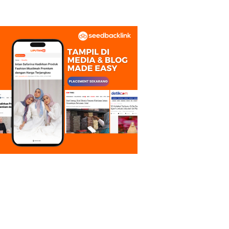
Inklusi Keuangan Nyata:
15 Guru dan Tenaga
Pendidik Terima Polis
Asuransi Jiwa