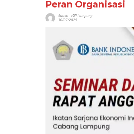
Peran Organisasi
Admin
-
ISEI Lampung
30/07/2025
OJK Bersama
Pemkab Pesisi
Barat Wujudk
Inklusi Keuan
Nyata: 15 Guru
Tenaga Pendi
Terima Polis
Asuransi Jiwa