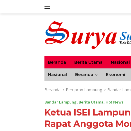
Langsung
ke
konten
Beranda
Berita Utama
Nasional
Nasional
Beranda
Ekonomi
Beranda
Pemprov Lampung
Bandar Lam
Bandar Lampung
,
Berita Utama
,
Hot News
Ketua ISEI Lampun
Rapat Anggota Mo