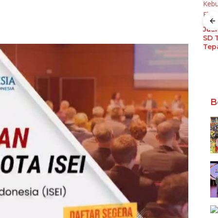
XL Raih Predikat
Kapan Self-
Jaringan Terbaik di
Levelling Epoxy
Indonesia 2026
Sebaiknya Dipilih?
Jua
Ini 6 Situasinya
SD 
Tep
Keb
r
Ekst
an
Sek
gan
 dan
dik
B