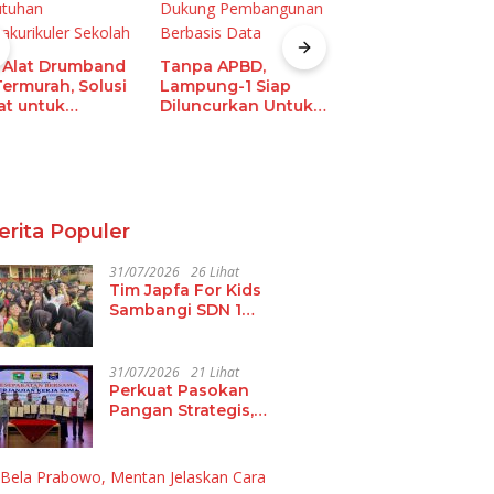
l Alat Drumband
Tanpa APBD,
Pemprov Lampu
Termurah, Solusi
Lampung-1 Siap
Berhasil Kendali
at untuk
Diluncurkan Untuk
Inflasi, Jadi Provi
utuhan
Dukung
dengan Inflasi
rakurikuler
Pembangunan
Terendah di
olah
Berbasis Data
Sumatera
erita Populer
31/07/2026
26 Lihat
Tim Japfa For Kids
Sambangi SDN 1
Budidaya, Target
Turunkan Angka
Malanutrisi
31/07/2026
21 Lihat
Perkuat Pasokan
Pangan Strategis,
Bandar Lampung dan
Metro Jalin Kerja Sama
Antardaerah dengan
Kabupaten Solok