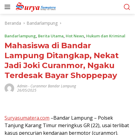
Langsung
ke
konten
Beranda
Bandarlampung
Bandarlampung
,
Berita Utama
,
Hot News
,
Hukum dan Kriminal
Mahasiswa di Bandar
Lampung Ditangkap, Nekat
Jadi Joki Curanmor, Ngaku
Terdesak Bayar Shoppepay
Admin
-
Curanmor Bandar Lampung
26/05/2025
Suryasumatera.com
–Bandar Lampung – Polsek
Tanjung Karang Timur meringkus GR (22), usai terlibat
kasus pencurian kendaraan bermotor (curanmor).