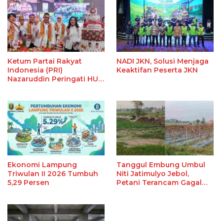
Ketum Partai Rakyat
NADI JKN, Solusi Menjaga
Indonesia (PRI)
Keaktifan Peserta JKN
Nazaruddin Peringati HUT
Ke-1 di Lampung, Ini
Alasannya
Ekonomi Lampung
Tanggul Embung Umbul
Triwulan II 2026 Tumbuh
Niti Jatimulyo Jebol,
5,29 Persen
Petani Terancam Gagal
Panen