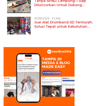
Tanpa APBD, Lampung-1 Siap
Diluncurkan Untuk Dukung
Pembangunan Berbasis Data
05/08/2026
9 Lihat
Jual Alat Drumband SD Termurah,
Solusi Tepat untuk Kebutuhan
Ekstrakurikuler Sekolah