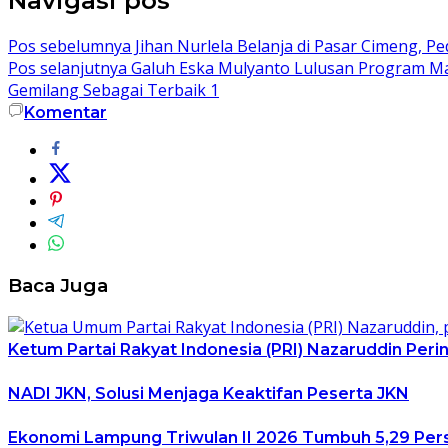
Navigasi pos
Pos sebelumnya
Jihan Nurlela Belanja di Pasar Cimeng, 
Pos selanjutnya
Galuh Eska Mulyanto Lulusan Program Magi
Gemilang Sebagai Terbaik 1
Komentar
Baca Juga
Ketum Partai Rakyat Indonesia (PRI) Nazaruddin Perin
NADI JKN, Solusi Menjaga Keaktifan Peserta JKN
Ekonomi Lampung Triwulan II 2026 Tumbuh 5,29 Per