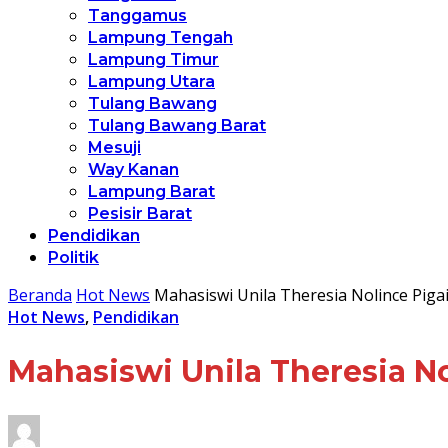
Tanggamus
Lampung Tengah
Lampung Timur
Lampung Utara
Tulang Bawang
Tulang Bawang Barat
Mesuji
Way Kanan
Lampung Barat
Pesisir Barat
Pendidikan
Politik
Beranda
Hot News
Mahasiswi Unila Theresia Nolince Pig
Hot News
,
Pendidikan
Mahasiswi Unila Theresia N