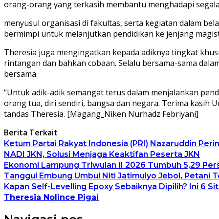
orang-orang yang terkasih membantu menghadapi segala k
menyusul organisasi di fakultas, serta kegiatan dalam be
bermimpi untuk melanjutkan pendidikan ke jenjang magis
Theresia juga mengingatkan kepada adiknya tingkat khus
rintangan dan bahkan cobaan. Selalu bersama-sama dal
bersama.
“Untuk adik-adik semangat terus dalam menjalankan pendi
orang tua, diri sendiri, bangsa dan negara. Terima kasi
tandas Theresia. [Magang_Niken Nurhadz Febriyani]
Berita Terkait
Ketum Partai Rakyat Indonesia (PRI) Nazaruddin Perin
NADI JKN, Solusi Menjaga Keaktifan Peserta JKN
Ekonomi Lampung Triwulan II 2026 Tumbuh 5,29 Per
Tanggul Embung Umbul Niti Jatimulyo Jebol, Petani
Kapan Self-Levelling Epoxy Sebaiknya Dipilih? Ini 6 Si
Theresia Nolince Pigai