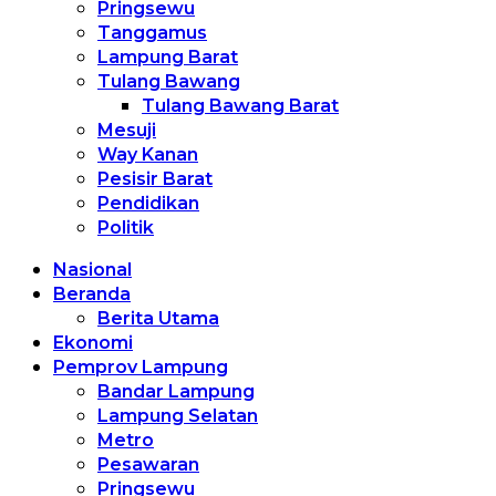
Pringsewu
Tanggamus
Lampung Barat
Tulang Bawang
Tulang Bawang Barat
Mesuji
Way Kanan
Pesisir Barat
Pendidikan
Politik
Nasional
Beranda
Berita Utama
Ekonomi
Pemprov Lampung
Bandar Lampung
Lampung Selatan
Metro
Pesawaran
Pringsewu