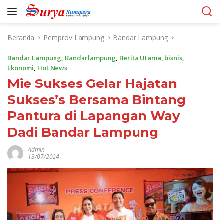
Langsung
ke
konten
Beranda
Pemprov Lampung
Bandar Lampung
Bandar Lampung
,
Bandarlampung
,
Berita Utama
,
bisnis
,
Ekonomi
,
Hot News
Mie Sukses Gelar Hajatan
Sukses’s Bersama Bintang
Pantura di Lapangan Way
Dadi Bandar Lampung
Admin
13/07/2024