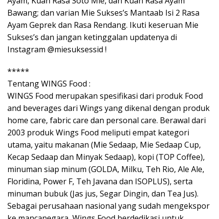
Ayam, Kuah Rasa Soto Mie, dan Kuah Rasa Ayam
Bawang; dan varian Mie Sukses’s Mantaab Isi 2 Rasa
Ayam Geprek dan Rasa Rendang. Ikuti keseruan Mie
Sukses’s dan jangan ketinggalan updatenya di
Instagram @miesuksessid !
*****
Tentang WINGS Food :
WINGS Food merupakan spesifikasi dari produk Food
and beverages dari Wings yang dikenal dengan produk
home care, fabric care dan personal care. Berawal dari
2003 produk Wings Food meliputi empat kategori
utama, yaitu makanan (Mie Sedaap, Mie Sedaap Cup,
Kecap Sedaap dan Minyak Sedaap), kopi (TOP Coffee),
minuman siap minum (GOLDA, Milku, Teh Rio, Ale Ale,
Floridina, Power F, Teh Javana dan ISOPLUS), serta
minuman bubuk (Jas jus, Segar Dingin, dan Tea Jus).
Sebagai perusahaan nasional yang sudah mengekspor
ke mancanegara, Wings Food berdedikasi untuk