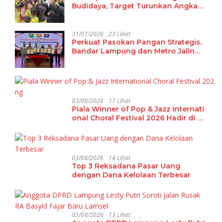
Budidaya, Target Turunkan Angka
Malanutrisi
31/07/2026
23 Lihat
Perkuat Pasokan Pangan Strategis,
Bandar Lampung dan Metro Jalin
Kerja Sama Antardaerah dengan
Kabupaten Solok
03/08/2026
17 Lihat
Piala Winner of Pop & Jazz Internati
onal Choral Festival 2026 Hadir di La
mpung
03/08/2026
14 Lihat
Top 3 Reksadana Pasar Uang
dengan Dana Kelolaan Terbesar
05/08/2026
13 Lihat