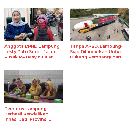
Ekstrakurikuler Sekolah
Anggota DPRD Lampung
Tanpa APBD, Lampung-1
Lesty Putri Soroti Jalan
Siap Diluncurkan Untuk
Rusak RA Basyid Fajar
Dukung Pembangunan
Baru Lamsel
Berbasis Data
Pemprov Lampung
Berhasil Kendalikan
Inflasi, Jadi Provinsi
dengan Inflasi Terendah
di Sumatera