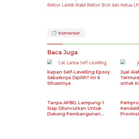
Rektor Lantik Wakil Rektor BUK dan Ketua L
pos
Komentar
Baca Juga
Kapan Self-Levelling Epoxy
Jual Al
Sebaiknya Dipilih? Ini 6
Termura
Situasinya
untuk K
Ekstrak
Tanpa APBD, Lampung-1
Pemprov
Siap Diluncurkan Untuk
Kendalik
Dukung Pembangunan
Provinsi
Berbasis Data
Terenda