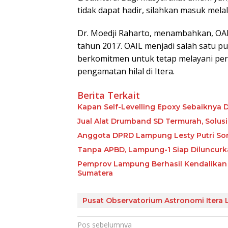
tidak dapat hadir, silahkan masuk mela
Dr. Moedji Raharto, menambahkan, OAIL
tahun 2017. OAIL menjadi salah satu pu
berkomitmen untuk tetap melayani pe
pengamatan hilal di Itera.
Berita Terkait
Kapan Self-Levelling Epoxy Sebaiknya Dip
Jual Alat Drumband SD Termurah, Solusi
Anggota DPRD Lampung Lesty Putri Soro
Tanpa APBD, Lampung-1 Siap Diluncur
Pemprov Lampung Berhasil Kendalikan In
Sumatera
Pusat Observatorium Astronomi Itera
Navigasi
Pos sebelumnya