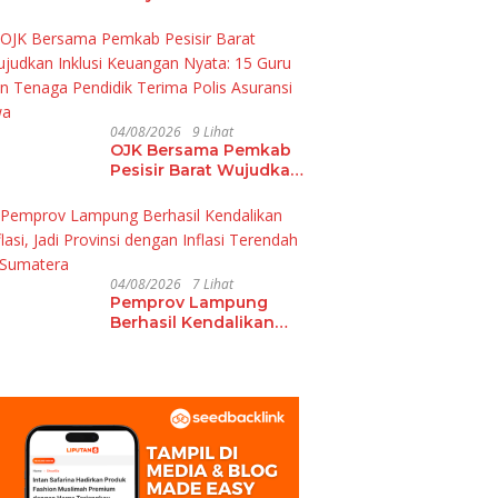
PKS Lampung Hadirkan
Ulama Damaskus
Perkuat Ukhuwah dan
Tradisi Keilmuan
04/08/2026
9 Lihat
OJK Bersama Pemkab
Pesisir Barat Wujudkan
Inklusi Keuangan Nyata:
15 Guru dan Tenaga
Pendidik Terima Polis
Asuransi Jiwa
04/08/2026
7 Lihat
Pemprov Lampung
Berhasil Kendalikan
Inflasi, Jadi Provinsi
dengan Inflasi
Terendah di Sumatera