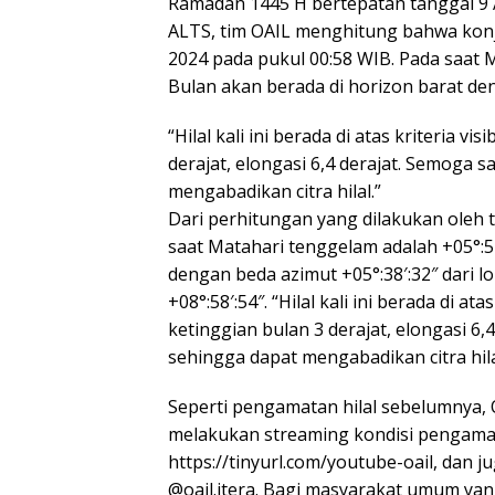
Ramadan 1445 H bertepatan tanggal 9 
ALTS, tim OAIL menghitung bahwa konju
2024 pada pukul 00:58 WIB. Pada saat 
Bulan akan berada di horizon barat de
“Hilal kali ini berada di atas kriteria 
derajat, elongasi 6,4 derajat. Semoga 
mengabadikan citra hilal.”
Dari perhitungan yang dilakukan oleh 
saat Matahari tenggelam adalah +05°:51
dengan beda azimut +05°:38′:32″ dari 
+08°:58′:54″. “Hilal kali ini berada di a
ketinggian bulan 3 derajat, elongasi 6
sehingga dapat mengabadikan citra hilal
Seperti pengamatan hilal sebelumny
melakukan streaming kondisi pengamat
https://tinyurl.com/youtube-oail, dan j
@oail.itera. Bagi masyarakat umum ya