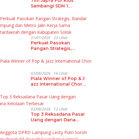
Tim Japfa For Kids
Sambangi SDN 1
Budidaya, Target
Turunkan Angka
Malanutrisi
31/07/2026
23 Lihat
Perkuat Pasokan
Pangan Strategis,
Bandar Lampung dan
Metro Jalin Kerja Sama
Antardaerah dengan
Kabupaten Solok
03/08/2026
16 Lihat
Piala Winner of Pop & J
azz International Choral
Festival 2026 Hadir di L
ampung
03/08/2026
13 Lihat
Top 3 Reksadana Pasar
Uang dengan Dana
Kelolaan Terbesar