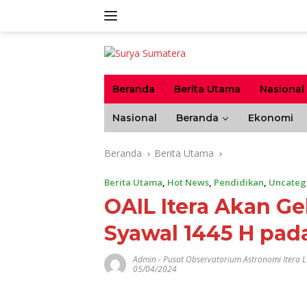
Langsung
ke
konten
Beranda
Berita Utama
Nasional
Nasional
Beranda
Ekonomi
Beranda
Berita Utama
Berita Utama
,
Hot News
,
Pendidikan
,
Uncateg
OAIL Itera Akan Ge
Syawal 1445 H pada
Admin
-
Pusat Observatorium Astronomi Itera 
05/04/2024