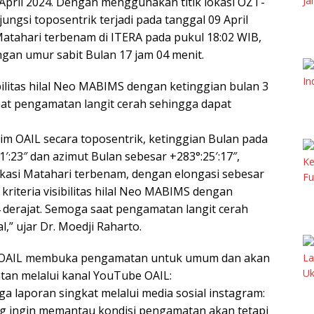
April 2024. Dengan menggunakan titik lokasi OZT-
ngsi toposentrik terjadi pada tanggal 09 April
Matahari terbenam di ITERA pada pukul 18:02 WIB,
ngan umur sabit Bulan 17 jam 04 menit.
visibilitas hilal Neo MABIMS dengan ketinggian bulan 3
saat pengamatan langit cerah sehingga dapat
tim OAIL secara toposentrik, ketinggian Bulan pada
′:23″ dan azimut Bulan sebesar +283°:25′:17″,
lokasi Matahari terbenam, dengan elongasi sebesar
tas kriteria visibilitas hilal Neo MABIMS dengan
,4 derajat. Semoga saat pengamatan langit cerah
,” ujar Dr. Moedji Raharto.
a, OAIL membuka pengamatan untuk umum dan akan
an melalui kanal YouTube OAIL:
uga laporan singkat melalui media sosial instagram:
ng ingin memantau kondisi pengamatan akan tetapi