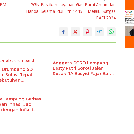
PPM
PGN Pastikan Layanan Gas Bumi Aman dan
Handal Selama Idul Fitri 1445 H Melalui Satgas
RAFI 2024
Anggota DPRD Lampung
Lesty Putri Soroti Jalan
at Drumband SD
Rusak RA Basyid Fajar Baru
h, Solusi Tepat
Lamsel
ebutuhan
urikuler Sekolah
 Lampung Berhasil
an Inflasi, Jadi
 dengan Inflasi
h di Sumatera