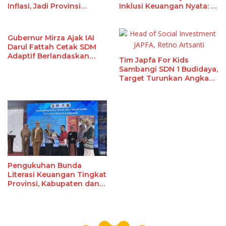
Inflasi, Jadi Provinsi
Inklusi Keuangan Nyata: 15
dengan Inflasi Terendah
Guru dan Tenaga
di Sumatera
Pendidik Terima Polis
Asuransi Jiwa
Gubernur Mirza Ajak IAI
Darul Fattah Cetak SDM
Adaptif Berlandaskan
Tim Japfa For Kids
Nilai Agama
Sambangi SDN 1 Budidaya,
Target Turunkan Angka
Malanutrisi
Pengukuhan Bunda
Literasi Keuangan Tingkat
Provinsi, Kabupaten dan
Kota Di Provinsi Lampung,
Perkuat Gerakan Edukasi
Edukasi Keuangan Bagi
Masyarakat