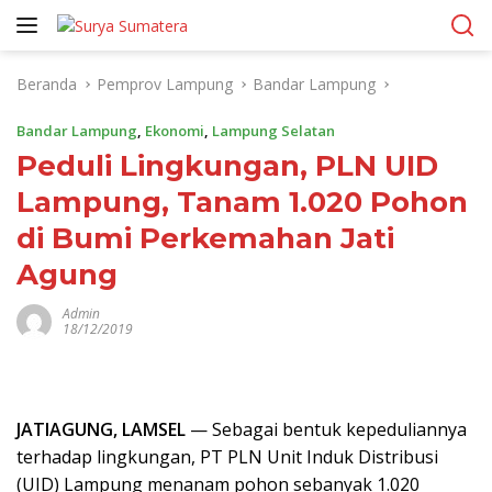
Langsung
ke
konten
Beranda
Pemprov Lampung
Bandar Lampung
Bandar Lampung
,
Ekonomi
,
Lampung Selatan
Peduli Lingkungan, PLN UID
Lampung, Tanam 1.020 Pohon
di Bumi Perkemahan Jati
Agung
Admin
18/12/2019
JATIAGUNG, LAMSEL
— Sebagai bentuk kepeduliannya
terhadap lingkungan, PT PLN Unit Induk Distribusi
(UID) Lampung menanam pohon sebanyak 1.020