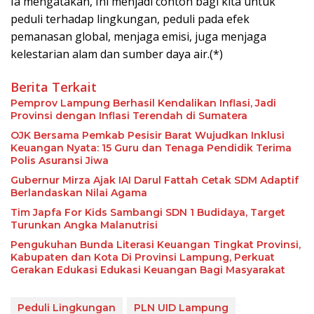
Ia mengatakan, Ini menjadi contoh bagi kita untuk
peduli terhadap lingkungan, peduli pada efek
pemanasan global, menjaga emisi, juga menjaga
kelestarian alam dan sumber daya air.(*)
Berita Terkait
Pemprov Lampung Berhasil Kendalikan Inflasi, Jadi
Provinsi dengan Inflasi Terendah di Sumatera
OJK Bersama Pemkab Pesisir Barat Wujudkan Inklusi
Keuangan Nyata: 15 Guru dan Tenaga Pendidik Terima
Polis Asuransi Jiwa
Gubernur Mirza Ajak IAI Darul Fattah Cetak SDM Adaptif
Berlandaskan Nilai Agama
Tim Japfa For Kids Sambangi SDN 1 Budidaya, Target
Turunkan Angka Malanutrisi
Pengukuhan Bunda Literasi Keuangan Tingkat Provinsi,
Kabupaten dan Kota Di Provinsi Lampung, Perkuat
Gerakan Edukasi Edukasi Keuangan Bagi Masyarakat
Peduli Lingkungan
PLN UID Lampung