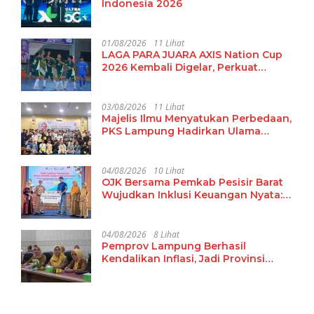
Indonesia 2026
01/08/2026
11 Lihat
LAGA PARA JUARA AXIS Nation Cup
2026 Kembali Digelar, Perkuat
Pembinaan Talenta Futsal Pelajar di
40 Kota
03/08/2026
11 Lihat
Majelis Ilmu Menyatukan Perbedaan,
PKS Lampung Hadirkan Ulama
Damaskus Perkuat Ukhuwah dan
Tradisi Keilmuan
04/08/2026
10 Lihat
OJK Bersama Pemkab Pesisir Barat
Wujudkan Inklusi Keuangan Nyata:
15 Guru dan Tenaga Pendidik Terima
Polis Asuransi Jiwa
04/08/2026
8 Lihat
Pemprov Lampung Berhasil
Kendalikan Inflasi, Jadi Provinsi
dengan Inflasi Terendah di
Sumatera