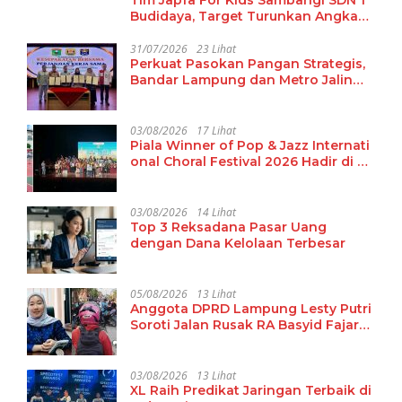
Budidaya, Target Turunkan Angka
Malanutrisi
31/07/2026
23 Lihat
Perkuat Pasokan Pangan Strategis,
Bandar Lampung dan Metro Jalin
Kerja Sama Antardaerah dengan
Kabupaten Solok
03/08/2026
17 Lihat
Piala Winner of Pop & Jazz Internati
onal Choral Festival 2026 Hadir di La
mpung
03/08/2026
14 Lihat
Top 3 Reksadana Pasar Uang
dengan Dana Kelolaan Terbesar
05/08/2026
13 Lihat
Anggota DPRD Lampung Lesty Putri
Soroti Jalan Rusak RA Basyid Fajar
Baru Lamsel
03/08/2026
13 Lihat
XL Raih Predikat Jaringan Terbaik di