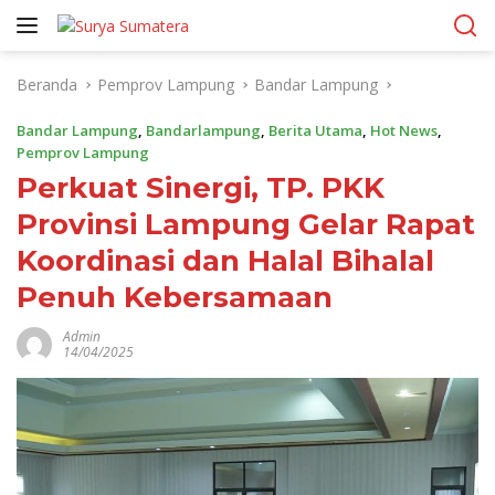
Langsung
ke
konten
Beranda
Pemprov Lampung
Bandar Lampung
Bandar Lampung
,
Bandarlampung
,
Berita Utama
,
Hot News
,
Pemprov Lampung
Perkuat Sinergi, TP. PKK
Provinsi Lampung Gelar Rapat
Koordinasi dan Halal Bihalal
Penuh Kebersamaan
Admin
14/04/2025