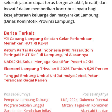
seluruh jajaran dapat terus bergerak aktif, kreatif, dan
inovatif dalam memberikan kontribusi nyata bagi
kesejahteraan keluarga dan masyarakat Lampung.
(Dinas Kominfotik Provinsi Lampung).
Berita Terkait
YJI Cabang Lampung Selatan Gelar Perlombaan,
Meriahkan HUT RI KE-81
Ketum Partai Rakyat Indonesia (PRI) Nazaruddin
Peringati HUT Ke-1 di Lampung, Ini Alasannya
NADI JKN, Solusi Menjaga Keaktifan Peserta JKN
Ekonomi Lampung Triwulan II 2026 Tumbuh 5,29 Persen
Tanggul Embung Umbul Niti Jatimulyo Jebol, Petani
Terancam Gagal Panen
Navigasi
Pos sebelumnya
Pos selanjutnya
Pemprov Lampung Dukung
LKPJ 2024, Gubernur Rahmat
pos
Program Sekolah Unggul
Mirzani Tegaskan Komitmen
Garuda dan Kendalikan Inflasi
Akuntabilitas dan