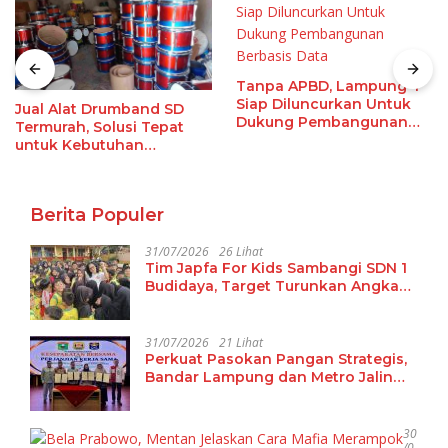
Tanpa APBD, Lampung-1
Siap Diluncurkan Untuk
Jual Alat Drumband SD
Dukung Pembangunan
Termurah, Solusi Tepat
Berbasis Data
untuk Kebutuhan
Ekstrakurikuler Sekolah
Berita Populer
31/07/2026
26 Lihat
Tim Japfa For Kids Sambangi SDN 1
Budidaya, Target Turunkan Angka
Malanutrisi
31/07/2026
21 Lihat
Perkuat Pasokan Pangan Strategis,
Bandar Lampung dan Metro Jalin
Kerja Sama Antardaerah dengan
Kabupaten Solok
30
/0