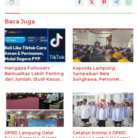
Baca Juga
Mengapa Followers
Kapolda Lampung
Berkualitas Lebih Penting
Sampaikan Bela
dari Jumlah: Studi Kasus
Sungkawa, Personel
Viralsatu.com
Polda dan Masyarakat
Gelar Sholat Gaib
DPRD Lampung Gelar
Catatan Komisi II DPRD