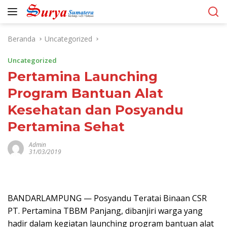
Langsung
ke
konten
Beranda
Uncategorized
Uncategorized
Pertamina Launching
Program Bantuan Alat
Kesehatan dan Posyandu
Pertamina Sehat
Admin
31/03/2019
BANDARLAMPUNG — Posyandu Teratai Binaan CSR
PT. Pertamina TBBM Panjang, dibanjiri warga yang
hadir dalam kegiatan launching program bantuan alat