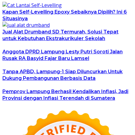
Kapan Self-Levelling Epoxy Sebaiknya Dipilih? Ini 6
Situasinya
Jual Alat Drumband SD Termurah, Solusi Tepat
untuk Kebutuhan Ekstrakurikuler Sekolah
Anggota DPRD Lampung Lesty Putri Soroti Jalan
Rusak RA Basyid Fajar Baru Lamsel
Tanpa APBD, Lampung-1 Siap Diluncurkan Untuk
Dukung Pembangunan Berbasis Data
Pemprov Lampung Berhasil Kendalikan Inflasi, Jadi
Provinsi dengan Inflasi Terendah di Sumatera