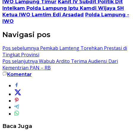
IWO Lampung Timur
Kanit IV Subdit Politik Dit
Intelkam Polda Lampung Iptu Kamdi Wijaya SH
Ketua IWO Lamtim Edi Arsadad
Polda Lampung -
IWO
Navigasi pos
Pos sebelumnya
Pemkab Lamteng Torehkan Prestasi di
Tingkat Provinsi
Pos selanjutnya
Wabub Ardito Terima Audiensi Dari
Kementrian PAN – RB
Komentar
Baca Juga