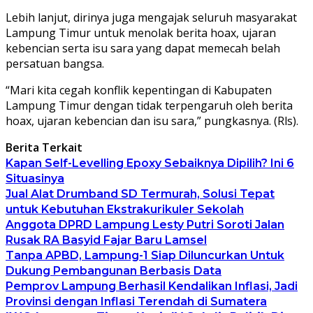
Lebih lanjut, dirinya juga mengajak seluruh masyarakat
Lampung Timur untuk menolak berita hoax, ujaran
kebencian serta isu sara yang dapat memecah belah
persatuan bangsa.
“Mari kita cegah konflik kepentingan di Kabupaten
Lampung Timur dengan tidak terpengaruh oleh berita
hoax, ujaran kebencian dan isu sara,” pungkasnya. (Rls).
Berita Terkait
Kapan Self-Levelling Epoxy Sebaiknya Dipilih? Ini 6
Situasinya
Jual Alat Drumband SD Termurah, Solusi Tepat
untuk Kebutuhan Ekstrakurikuler Sekolah
Anggota DPRD Lampung Lesty Putri Soroti Jalan
Rusak RA Basyid Fajar Baru Lamsel
Tanpa APBD, Lampung-1 Siap Diluncurkan Untuk
Dukung Pembangunan Berbasis Data
Pemprov Lampung Berhasil Kendalikan Inflasi, Jadi
Provinsi dengan Inflasi Terendah di Sumatera