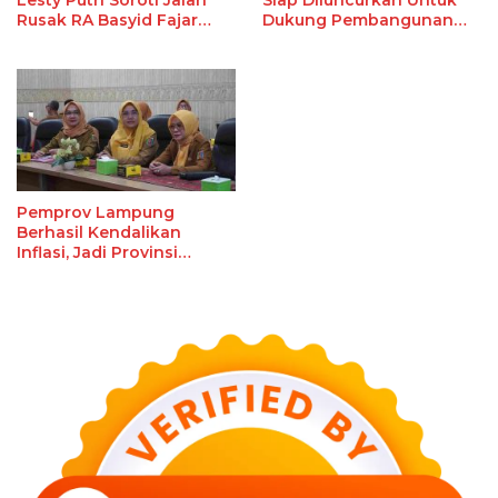
Rusak RA Basyid Fajar
Dukung Pembangunan
Baru Lamsel
Berbasis Data
Pemprov Lampung
Berhasil Kendalikan
Inflasi, Jadi Provinsi
dengan Inflasi Terendah
di Sumatera