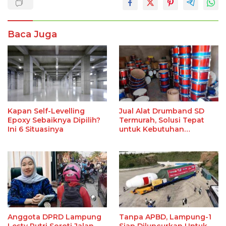
Baca Juga
Kapan Self-Levelling
Jual Alat Drumband SD
Epoxy Sebaiknya Dipilih?
Termurah, Solusi Tepat
Ini 6 Situasinya
untuk Kebutuhan
Ekstrakurikuler Sekolah
Anggota DPRD Lampung
Tanpa APBD, Lampung-1
Lesty Putri Soroti Jalan
Siap Diluncurkan Untuk