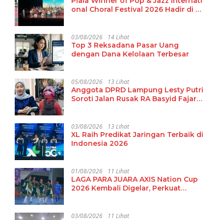
Piala Winner of Pop & Jazz Internati
onal Choral Festival 2026 Hadir di La
mpung
03/08/2026
14 Lihat
Top 3 Reksadana Pasar Uang
dengan Dana Kelolaan Terbesar
05/08/2026
13 Lihat
Anggota DPRD Lampung Lesty Putri
Soroti Jalan Rusak RA Basyid Fajar
Baru Lamsel
03/08/2026
13 Lihat
XL Raih Predikat Jaringan Terbaik di
Indonesia 2026
01/08/2026
11 Lihat
LAGA PARA JUARA AXIS Nation Cup
2026 Kembali Digelar, Perkuat
Pembinaan Talenta Futsal Pelajar di
40 Kota
03/08/2026
11 Lihat