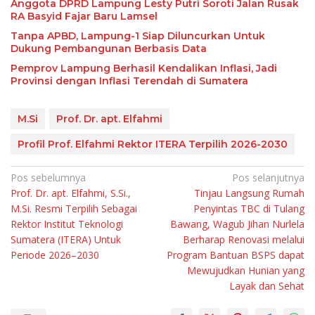
Anggota DPRD Lampung Lesty Putri Soroti Jalan Rusak
RA Basyid Fajar Baru Lamsel
Tanpa APBD, Lampung-1 Siap Diluncurkan Untuk
Dukung Pembangunan Berbasis Data
Pemprov Lampung Berhasil Kendalikan Inflasi, Jadi
Provinsi dengan Inflasi Terendah di Sumatera
M.Si
Prof. Dr. apt. Elfahmi
Profil Prof. Elfahmi Rektor ITERA Terpilih 2026-2030
Navigasi
Pos sebelumnya
Pos selanjutnya
Prof. Dr. apt. Elfahmi, S.Si.,
Tinjau Langsung Rumah
pos
M.Si. Resmi Terpilih Sebagai
Penyintas TBC di Tulang
Rektor Institut Teknologi
Bawang, Wagub Jihan Nurlela
Sumatera (ITERA) Untuk
Berharap Renovasi melalui
Periode 2026–2030
Program Bantuan BSPS dapat
Mewujudkan Hunian yang
Layak dan Sehat