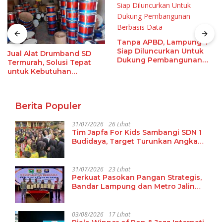
Tanpa APBD, Lampung-1
Siap Diluncurkan Untuk
Jual Alat Drumband SD
Dukung Pembangunan
Termurah, Solusi Tepat
Berbasis Data
untuk Kebutuhan
Ekstrakurikuler Sekolah
Berita Populer
31/07/2026
26 Lihat
Tim Japfa For Kids Sambangi SDN 1
Budidaya, Target Turunkan Angka
Malanutrisi
31/07/2026
23 Lihat
Perkuat Pasokan Pangan Strategis,
Bandar Lampung dan Metro Jalin
Kerja Sama Antardaerah dengan
Kabupaten Solok
03/08/2026
17 Lihat