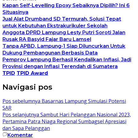
Kapan Self-Levelling Epoxy Sebaiknya Dipilih? Ini 6
Situasinya
Jual Alat Drumband SD Termurah, Solusi Tepat
untuk Kebutuhan Ekstrakurikuler Sekolah
Anggota DPRD Lampung Lesty Putri Soroti Jalan
Rusak RA Basyid Fajar Baru Lamsel
Tanpa APBD, Lampung-1 Siap Diluncurkan Untuk
Dukung Pembangunan Berbasis Data
Pemprov Lampung Berhasil Kendalikan Inflasi, Jadi
Provinsi dengan Inflasi Terendah di Sumatera
TPID
TPID Award
Navigasi pos
Pos sebelumnya
Basarnas Lampung Simulasi Potensi
SAR
Pos selanjutnya
Sambut Hari Pelanggan Nasional 2023,
Pertamina Patra Niaga Regional Sumbagsel Apresiasi
dan Sapa Pelanggan
Komentar