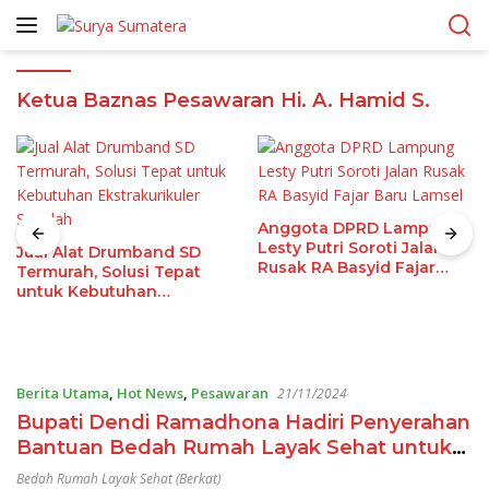
Langsung
ke
konten
Ketua Baznas Pesawaran Hi. A. Hamid S.
Anggota DPRD Lampung
Lesty Putri Soroti Jalan
Jual Alat Drumband SD
Rusak RA Basyid Fajar
Termurah, Solusi Tepat
Baru Lamsel
untuk Kebutuhan
Ekstrakurikuler Sekolah
Berita Utama
,
Hot News
,
Pesawaran
21/11/2024
Bupati Dendi Ramadhona Hadiri Penyerahan
Bantuan Bedah Rumah Layak Sehat untuk
Masyarakat Desa Sidodadi dan Gunung
Bedah Rumah Layak Sehat (Berkat)