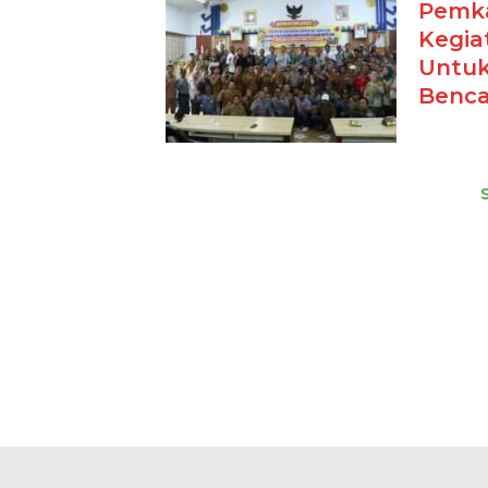
Pemka
Kegia
Untuk
Benc