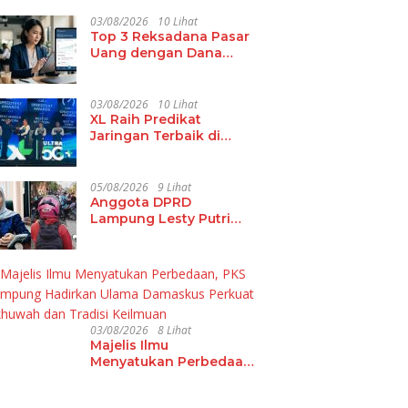
Kembali Digelar,
Perkuat Pembinaan
03/08/2026
10 Lihat
Top 3 Reksadana Pasar
Talenta Futsal Pelajar di
Uang dengan Dana
40 Kota
Kelolaan Terbesar
03/08/2026
10 Lihat
XL Raih Predikat
Jaringan Terbaik di
Indonesia 2026
05/08/2026
9 Lihat
Anggota DPRD
Lampung Lesty Putri
Soroti Jalan Rusak RA
Basyid Fajar Baru
Lamsel
03/08/2026
8 Lihat
Majelis Ilmu
Menyatukan Perbedaan,
PKS Lampung Hadirkan
Ulama Damaskus