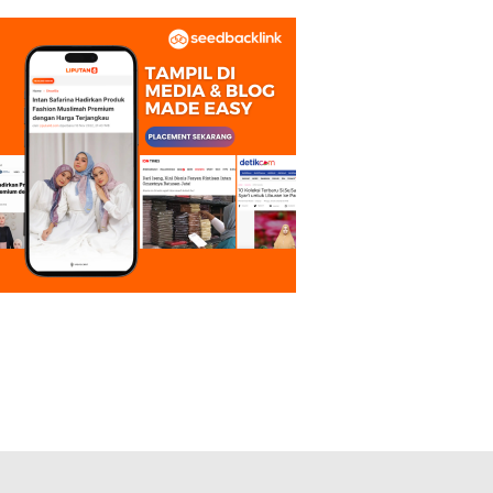
Perkuat Ukhuwah dan
Tradisi Keilmuan