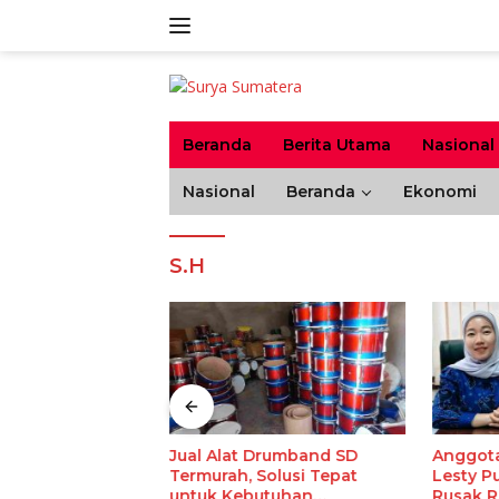
Langsung
ke
konten
Beranda
Berita Utama
Nasional
Nasional
Beranda
Ekonomi
S.H
-Levelling Epoxy
Jual Alat Drumband SD
Anggot
ipilih? Ini 6
Termurah, Solusi Tepat
Lesty Pu
untuk Kebutuhan
Rusak R