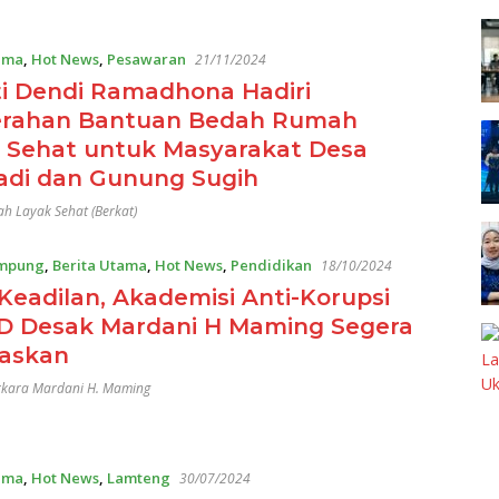
ama
,
Hot News
,
Pesawaran
21/11/2024
i Dendi Ramadhona Hadiri
rahan Bantuan Bedah Rumah
 Sehat untuk Masyarakat Desa
adi dan Gunung Sugih
h Layak Sehat (Berkat)
mpung
,
Berita Utama
,
Hot News
,
Pendidikan
18/10/2024
Keadilan, Akademisi Anti-Korupsi
 Desak Mardani H Maming Segera
askan
rkara Mardani H. Maming
ama
,
Hot News
,
Lamteng
30/07/2024