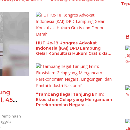
Tep
Berbasis Data
Tere
Keb
r
Ekst
an
Sek
gan
 dan
dik
B
HUT Ke-18 Kongres Advokat
Indonesia (KAI) DPD Lampung
Gelar Konsultasi Hukum Gratis dan
Donor Darah
ung
“Tambang Ilegal Tanjung Enim:
l, 45
Ekosistem Gelap yang Mengancam
Perekonomian Negara,
Lingkungan, dan Rantai Industri
Nasional”
 Pembinaan
nggelar
s…