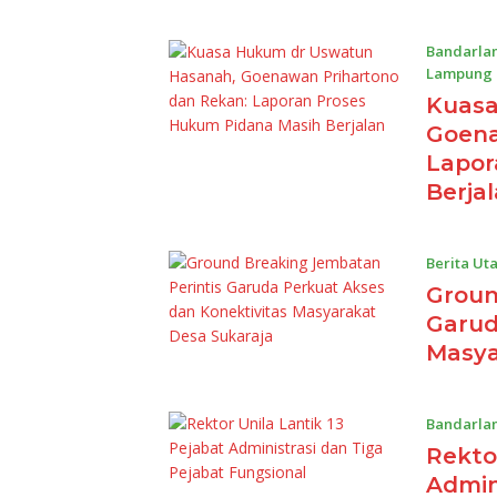
Bandarla
Lampung
14/04/20
Kuasa
Goena
Lapor
Berja
Berita Ut
Groun
Garud
Masya
Bandarla
Rekto
Admin