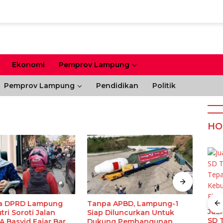
Ekonomi
Pemprov Lampung
Pemprov Lampung
Pendidikan
Politik
HO
XL Raih Predikat
Kapan Self-
Jaringan Terbaik di
Levelling Epoxy
a DPRD Lampung
Tanpa APBD, Lampung-1
Pemp
Indonesia 2026
Sebaiknya Dipilih?
Jua
tri Soroti Jalan
Siap Diluncurkan Untuk
Kenda
Ini 6 Situasinya
SD 
A Basyid Fajar Baru
Dukung Pembangunan
Prov