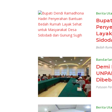
Berita Ut
Bupat
Penye
Layak
Sidod
Bedah Ruma
Bandarla
Demi 
UNPAD
Dibeb
Putusan Pe
Berita Ut