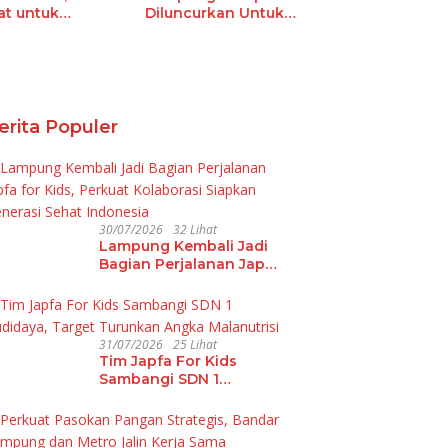
at untuk
Diluncurkan Untuk
Inflasi, Jadi Provi
ndah di Sumatera
Guru dan Tenaga Pendidik
P
utuhan
Dukung
dengan Inflasi
Terima Polis Asuransi Jiwa
T
rakurikuler
Pembangunan
Terendah di
olah
Berbasis Data
Sumatera
erita Populer
30/07/2026
32 Lihat
Lampung Kembali Jadi
Bagian Perjalanan Japfa
for Kids, Perkuat
Kolaborasi Siapkan
Generasi Sehat
Indonesia
31/07/2026
25 Lihat
Tim Japfa For Kids
Sambangi SDN 1
Budidaya, Target
Turunkan Angka
Malanutrisi