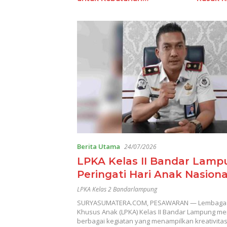
Ekstrakurikuler Sekolah
Lamsel
OJK Bersama
Pemkab Pesisi
Barat Wujudk
Inklusi Keuan
Nyata: 15 Guru
Tenaga Pendi
Terima Polis
Asuransi Jiwa
Berita Utama
24/07/2026
LPKA Kelas II Bandar Lamp
Peringati Hari Anak Nasiona
Anak Mendapat Remisi
LPKA Kelas 2 Bandarlampung
SURYASUMATERA.COM, PESAWARAN — Lembaga
Khusus Anak (LPKA) Kelas II Bandar Lampung me
berbagai kegiatan yang menampilkan kreativita