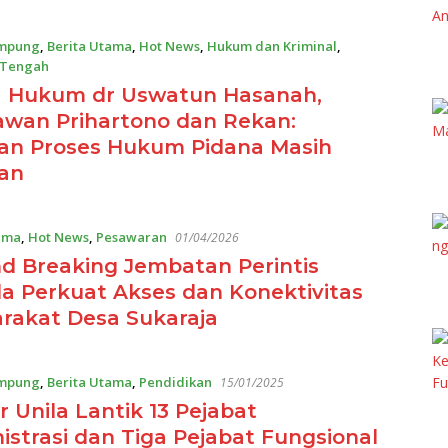
mpung
,
Berita Utama
,
Hot News
,
Hukum dan Kriminal
,
 Tengah
26
 Hukum dr Uswatun Hasanah,
wan Prihartono dan Rekan:
an Proses Hukum Pidana Masih
lan
ama
,
Hot News
,
Pesawaran
01/04/2026
d Breaking Jembatan Perintis
a Perkuat Akses dan Konektivitas
rakat Desa Sukaraja
mpung
,
Berita Utama
,
Pendidikan
15/01/2025
r Unila Lantik 13 Pejabat
istrasi dan Tiga Pejabat Fungsional