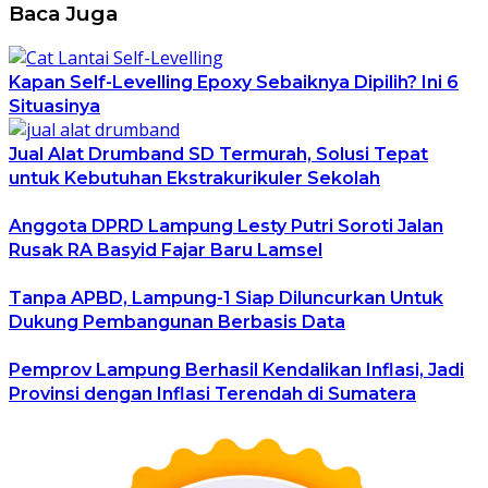
Baca Juga
Kapan Self-Levelling Epoxy Sebaiknya Dipilih? Ini 6
Situasinya
Jual Alat Drumband SD Termurah, Solusi Tepat
untuk Kebutuhan Ekstrakurikuler Sekolah
Anggota DPRD Lampung Lesty Putri Soroti Jalan
Rusak RA Basyid Fajar Baru Lamsel
Tanpa APBD, Lampung-1 Siap Diluncurkan Untuk
Dukung Pembangunan Berbasis Data
Pemprov Lampung Berhasil Kendalikan Inflasi, Jadi
Provinsi dengan Inflasi Terendah di Sumatera