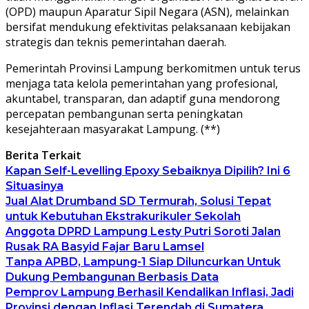
(OPD) maupun Aparatur Sipil Negara (ASN), melainkan
bersifat mendukung efektivitas pelaksanaan kebijakan
strategis dan teknis pemerintahan daerah.
Pemerintah Provinsi Lampung berkomitmen untuk terus
menjaga tata kelola pemerintahan yang profesional,
akuntabel, transparan, dan adaptif guna mendorong
percepatan pembangunan serta peningkatan
kesejahteraan masyarakat Lampung. (**)
Berita Terkait
Kapan Self-Levelling Epoxy Sebaiknya Dipilih? Ini 6
Situasinya
Jual Alat Drumband SD Termurah, Solusi Tepat
untuk Kebutuhan Ekstrakurikuler Sekolah
Anggota DPRD Lampung Lesty Putri Soroti Jalan
Rusak RA Basyid Fajar Baru Lamsel
Tanpa APBD, Lampung-1 Siap Diluncurkan Untuk
Dukung Pembangunan Berbasis Data
Pemprov Lampung Berhasil Kendalikan Inflasi, Jadi
Provinsi dengan Inflasi Terendah di Sumatera