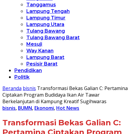
Tanggamus
Lampung Tengah
Lampung Timur
Lampung Utara
Tulang Bawang
Tulang Bawang Barat
Mesuji
Way Kanan
Lampung Barat
Pesisir Barat
Pendidikan
Politik
Beranda
bisnis
Transformasi Bekas Galian C: Pertamina
Ciptakan Program Budidaya Ikan Air Tawar
Berkelanjutan di Kampung Kreatif Sugihwaras
bisnis
,
BUMN
,
Ekonomi
,
Hot News
Transformasi Bekas Galian C:
Pertamina Ciptakan Program