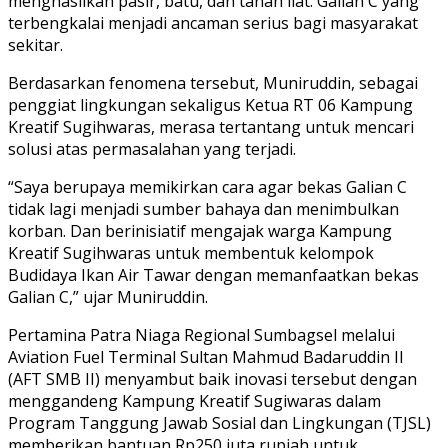
menghasilkan pasir, batu, dan tanah liat. Galian C yang
terbengkalai menjadi ancaman serius bagi masyarakat
sekitar.
Berdasarkan fenomena tersebut, Muniruddin, sebagai
penggiat lingkungan sekaligus Ketua RT 06 Kampung
Kreatif Sugihwaras, merasa tertantang untuk mencari
solusi atas permasalahan yang terjadi.
“Saya berupaya memikirkan cara agar bekas Galian C
tidak lagi menjadi sumber bahaya dan menimbulkan
korban. Dan berinisiatif mengajak warga Kampung
Kreatif Sugihwaras untuk membentuk kelompok
Budidaya Ikan Air Tawar dengan memanfaatkan bekas
Galian C,” ujar Muniruddin.
Pertamina Patra Niaga Regional Sumbagsel melalui
Aviation Fuel Terminal Sultan Mahmud Badaruddin II
(AFT SMB II) menyambut baik inovasi tersebut dengan
menggandeng Kampung Kreatif Sugiwaras dalam
Program Tanggung Jawab Sosial dan Lingkungan (TJSL)
memberikan bantuan Rp250 juta rupiah untuk