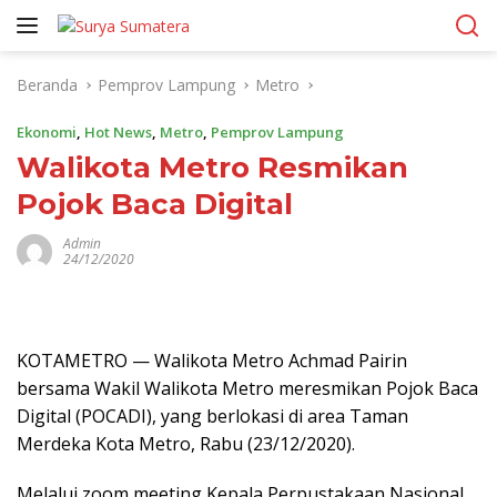
Langsung
ke
konten
Beranda
Pemprov Lampung
Metro
Ekonomi
,
Hot News
,
Metro
,
Pemprov Lampung
Walikota Metro Resmikan
Pojok Baca Digital
Admin
24/12/2020
KOTAMETRO — Walikota Metro Achmad Pairin
bersama Wakil Walikota Metro meresmikan Pojok Baca
Digital (POCADI), yang berlokasi di area Taman
Merdeka Kota Metro, Rabu (23/12/2020).
Melalui zoom meeting Kepala Perpustakaan Nasional