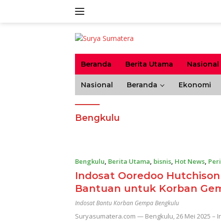
Langsung
ke
konten
Beranda
Berita Utama
Nasional
Nasional
Beranda
Ekonomi
Bengkulu
Bengkulu
,
Berita Utama
,
bisnis
,
Hot News
,
Per
26/05/2025
Indosat Ooredoo Hutchison
Bantuan untuk Korban Gem
Bengkulu
Indosat Bantu Korban Gempa Bengkulu
Suryasumatera.com — Bengkulu, 26 Mei 2025 – 