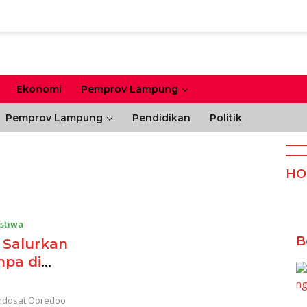
Ekonomi
Pemprov Lampung
Pemprov Lampung
Pendidikan
Politik
HO
istiwa
B
 Salurkan
pa di
Indosat Ooredoo