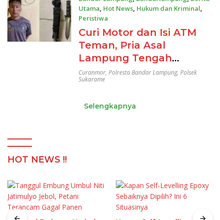
Utama
,
Hot News
,
Hukum dan Kriminal
,
Peristiwa
12/05/2024
Curi Motor dan Isi ATM
Teman, Pria Asal
Lampung Tengah
Ditangkap Polisi
Curanmor
,
Polresta Bandar Lampung
,
Polsek
Sukarame
Selengkapnya
HOT NEWS !!