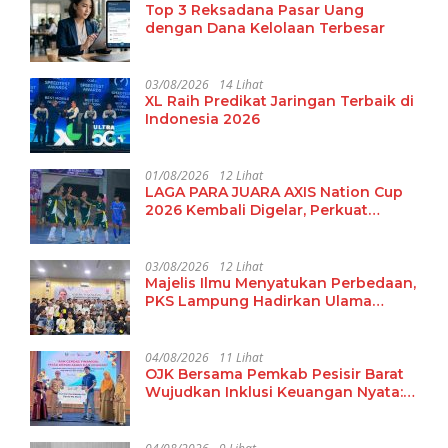
Top 3 Reksadana Pasar Uang
dengan Dana Kelolaan Terbesar
03/08/2026
14 Lihat
XL Raih Predikat Jaringan Terbaik di
Indonesia 2026
01/08/2026
12 Lihat
LAGA PARA JUARA AXIS Nation Cup
2026 Kembali Digelar, Perkuat
Pembinaan Talenta Futsal Pelajar di
40 Kota
03/08/2026
12 Lihat
Majelis Ilmu Menyatukan Perbedaan,
PKS Lampung Hadirkan Ulama
Damaskus Perkuat Ukhuwah dan
Tradisi Keilmuan
04/08/2026
11 Lihat
OJK Bersama Pemkab Pesisir Barat
Wujudkan Inklusi Keuangan Nyata:
15 Guru dan Tenaga Pendidik Terima
Polis Asuransi Jiwa