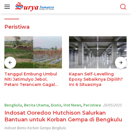
Langsung
ke
konten
Peristiwa
Tanggul Embung Umbul
Kapan Self-Levelling
Niti Jatimulyo Jebol,
Epoxy Sebaiknya Dipilih?
Petani Terancam Gagal
Ini 6 Situasinya
Panen
Bengkulu
,
Berita Utama
,
bisnis
,
Hot News
,
Peristiwa
26/05/2025
Indosat Ooredoo Hutchison Salurkan
Bantuan untuk Korban Gempa di Bengkulu
Indosat Bantu Korban Gempa Bengkulu