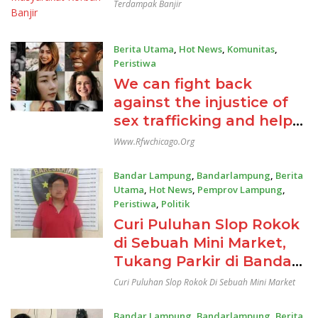
Terdampak Banjir
Bantuan Untuk
Masyarakat Korban
Banjir
Berita Utama
,
Hot News
,
Komunitas
,
Peristiwa
26/09/2024
We can fight back
against the injustice of
sex trafficking and help
set these women free
Www.rfwchicago.org
Bandar Lampung
,
Bandarlampung
,
Berita
Utama
,
Hot News
,
Pemprov Lampung
,
Peristiwa
,
Politik
31/05/2024
Curi Puluhan Slop Rokok
di Sebuah Mini Market,
Tukang Parkir di Bandar
Lampung Dibekuk Polisi
Curi Puluhan Slop Rokok Di Sebuah Mini Market
Bandar Lampung
,
Bandarlampung
,
Berita