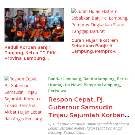
Curah Hujan Ekstrem
Sebabkan Banjir di
Peduli Korban Banjir
Lampung, Pemprov
Panjang, Ketua TP PKK
Tingkatkan Status
Provinsi Lampung
Tanggap Darurat
Apresiasi Relawan dan
Serahkan Bantuan
Bandar Lampung
,
Bandarlampung
,
Berita
Utama
,
Hot News
,
Pemprov Lampung
,
Peristiwa
04/02/2025
Respon Cepat, Pj.
Gubernur Samsudin
Tinjau Sejumlah Korban
di Lokasi Bencana Akibat
Pj. Gubernur Samsudin Tinjau Sejumlah Korban Di
Lokasi Bencana Akibat Hujan Lebat Dan Angin
Hujan Lebat dan Angin
Kencang
,
Respon Cepat