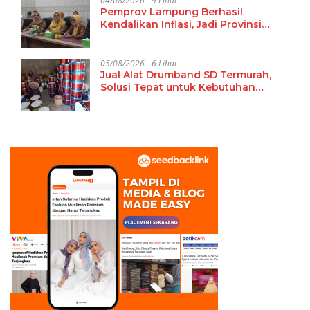
04/08/2026
9 Lihat
Pemprov Lampung Berhasil
Kendalikan Inflasi, Jadi Provinsi
dengan Inflasi Terendah di
Sumatera
05/08/2026
6 Lihat
Jual Alat Drumband SD Termurah,
Solusi Tepat untuk Kebutuhan
Ekstrakurikuler Sekolah