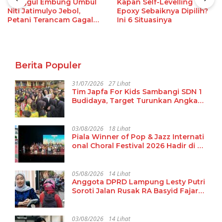
Tanggul Embung Umbul
Kapan Self-Levelling
Niti Jatimulyo Jebol,
Epoxy Sebaiknya Dipilih?
Petani Terancam Gagal
Ini 6 Situasinya
Panen
Berita Populer
31/07/2026
27 Lihat
Tim Japfa For Kids Sambangi SDN 1
Budidaya, Target Turunkan Angka
Malanutrisi
03/08/2026
18 Lihat
Piala Winner of Pop & Jazz Internati
onal Choral Festival 2026 Hadir di La
mpung
05/08/2026
14 Lihat
Anggota DPRD Lampung Lesty Putri
Soroti Jalan Rusak RA Basyid Fajar
Baru Lamsel
03/08/2026
14 Lihat