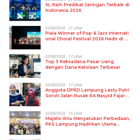
XL Raih Predikat Jaringan Terbaik di
Indonesia 2026
03/08/2026
21 Lihat
Piala Winner of Pop & Jazz Internati
onal Choral Festival 2026 Hadir di La
mpung
03/08/2026
17 Lihat
Top 3 Reksadana Pasar Uang
dengan Dana Kelolaan Terbesar
05/08/2026
17 Lihat
Anggota DPRD Lampung Lesty Putri
Soroti Jalan Rusak RA Basyid Fajar
Baru Lamsel
03/08/2026
15 Lihat
Majelis Ilmu Menyatukan Perbedaan,
PKS Lampung Hadirkan Ulama
Damaskus Perkuat Ukhuwah dan
Tradisi Keilmuan