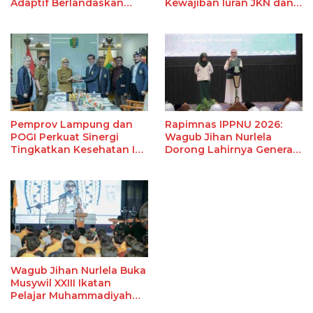
Adaptif Berlandaskan
Kewajiban Iuran JKN dan
Nilai Agama
Perkuat Tata Kelola
Kepesertaan BPJS
Kesehatan
Pemprov Lampung dan
Rapimnas IPPNU 2026:
POGI Perkuat Sinergi
Wagub Jihan Nurlela
Tingkatkan Kesehatan Ibu
Dorong Lahirnya Generasi
dan Anak
Muda Adaptif, Berkarakter,
dan Memiliki Kepedulian
Sosial sebagai Modal
Utama Menghadapi
Indonesia Emas 2045
Wagub Jihan Nurlela Buka
Musywil XXIII Ikatan
Pelajar Muhammadiyah
Lampung, Dorong