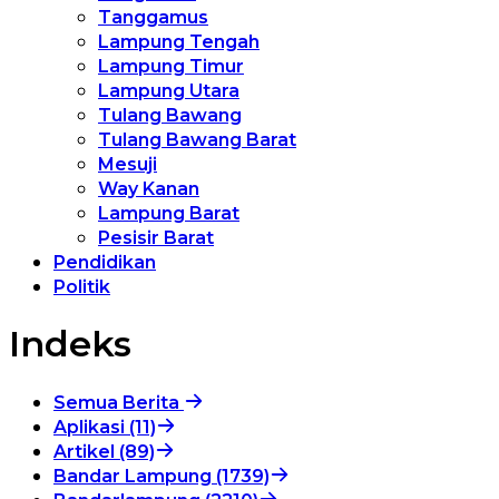
Tanggamus
Lampung Tengah
Lampung Timur
Lampung Utara
Tulang Bawang
Tulang Bawang Barat
Mesuji
Way Kanan
Lampung Barat
Pesisir Barat
Pendidikan
Politik
Indeks
Semua Berita
Aplikasi (11)
Artikel (89)
Bandar Lampung (1739)