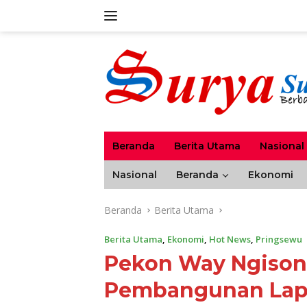
Langsung
ke
konten
Beranda
Berita Utama
Nasional
Nasional
Beranda
Ekonomi
Beranda
Berita Utama
Berita Utama
,
Ekonomi
,
Hot News
,
Pringsewu
Pekon Way Ngison 
Pembangunan Lapi