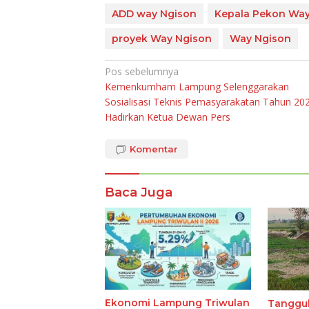
ADD way Ngison
Kepala Pekon Wa
proyek Way Ngison
Way Ngison
Navigasi
Pos sebelumnya
Kemenkumham Lampung Selenggarakan
pos
Sosialisasi Teknis Pemasyarakatan Tahun 20
Hadirkan Ketua Dewan Pers
Komentar
Baca Juga
Ekonomi Lampung Triwulan
Tanggul