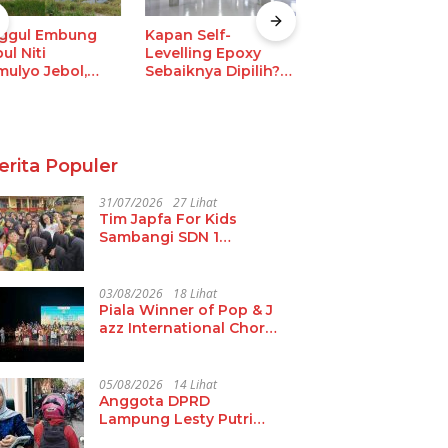
ggul Embung
Kapan Self-
Jual Alat Drumb
ul Niti
Levelling Epoxy
SD Termurah, Sol
mulyo Jebol,
Sebaiknya Dipilih?
Tepat untuk
ani Terancam
Ini 6 Situasinya
Kebutuhan
al Panen
Ekstrakurikuler
Sekolah
erita Populer
31/07/2026
27 Lihat
Tim Japfa For Kids
Sambangi SDN 1
Budidaya, Target
Turunkan Angka
Malanutrisi
03/08/2026
18 Lihat
Piala Winner of Pop & J
azz International Choral
Festival 2026 Hadir di L
ampung
05/08/2026
14 Lihat
Anggota DPRD
Lampung Lesty Putri
Soroti Jalan Rusak RA