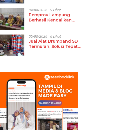
15 Guru dan Tenaga
Pendidik Terima Polis
04/08/2026
9 Lihat
Asuransi Jiwa
Pemprov Lampung
Berhasil Kendalikan
Inflasi, Jadi Provinsi
dengan Inflasi
Terendah di Sumatera
05/08/2026
6 Lihat
Jual Alat Drumband SD
Termurah, Solusi Tepat
untuk Kebutuhan
Ekstrakurikuler Sekolah