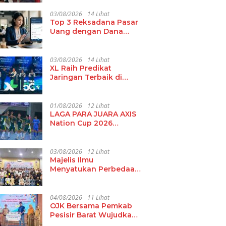
Basyid Fajar Baru
Lamsel
03/08/2026
14 Lihat
Top 3 Reksadana Pasar
Uang dengan Dana
Kelolaan Terbesar
03/08/2026
14 Lihat
XL Raih Predikat
Jaringan Terbaik di
Indonesia 2026
01/08/2026
12 Lihat
LAGA PARA JUARA AXIS
Nation Cup 2026
Kembali Digelar,
Perkuat Pembinaan
Talenta Futsal Pelajar di
03/08/2026
12 Lihat
40 Kota
Majelis Ilmu
Menyatukan Perbedaan,
PKS Lampung Hadirkan
Ulama Damaskus
Perkuat Ukhuwah dan
04/08/2026
11 Lihat
Tradisi Keilmuan
OJK Bersama Pemkab
Pesisir Barat Wujudkan
Inklusi Keuangan Nyata: