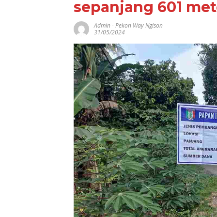
sepanjang 601 met
Admin
-
Pekon Way Ngison
Tanpa APBD,
31/05/2024
Lampung-1 Si
Diluncurkan U
Dukung
Pembanguna
Berbasis Data