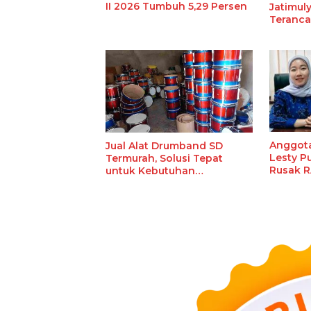
II 2026 Tumbuh 5,29 Persen
Jatimuly
Teranc
Anggot
Jual Alat Drumband SD
Lesty Pu
Termurah, Solusi Tepat
Rusak R
untuk Kebutuhan
Lamsel
Ekstrakurikuler Sekolah