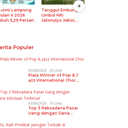
Kapan Self-
Levelling Epoxy
nomi Lampung
Tanggul Embung
Sebaiknya Dipilih
ulan II 2026
Umbul Niti
Ini 6 Situasinya
buh 5,29 Persen
Jatimulyo Jebol,
Petani Terancam
Gagal Panen
erita Populer
03/08/2026
20 Lihat
Piala Winner of Pop & J
azz International Choral
Festival 2026 Hadir di L
ampung
03/08/2026
16 Lihat
Top 3 Reksadana Pasar
Uang dengan Dana
Kelolaan Terbesar