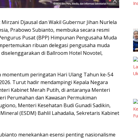
irzani Djausal dan Wakil Gubernur Jihan Nurlela
esia, Prabowo Subianto, membuka secara resmi
Pengurus Pusat (BPP) Himpunan Pengusaha Muda
mempertemukan ribuan delegasi pengusaha muda
t diselenggarakan di Ballroom Hotel Novotel,
an momentum peringatan Hari Ulang Tahun ke-54
 2026. Turut hadir mendampingi Kepala Negara
eri Kabinet Merah Putih, di antaranya Menteri
nteri Perumahan dan Kawasan Permukiman
Sugiono, Menteri Kesehatan Budi Gunadi Sadikin,
ineral (ESDM) Bahlil Lahadalia, Sekretaris Kabinet
ubianto menekankan esensi penting nasionalisme