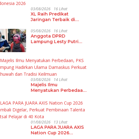
03/08/2026
16 Lihat
XL Raih Predikat
Jaringan Terbaik di
Indonesia 2026
05/08/2026
16 Lihat
Anggota DPRD
Lampung Lesty Putri
Soroti Jalan Rusak RA
Basyid Fajar Baru
Lamsel
03/08/2026
14 Lihat
Majelis Ilmu
Menyatukan Perbedaan,
PKS Lampung Hadirkan
Ulama Damaskus
Perkuat Ukhuwah dan
Tradisi Keilmuan
01/08/2026
13 Lihat
LAGA PARA JUARA AXIS
Nation Cup 2026
Kembali Digelar,