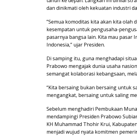
tahun ke depan. Langkah ini dinilai st
dan dinikmati oleh kekuatan industri d
​”Semua komoditas kita akan kita olah da
kesempatan untuk pengusaha-pengusaha
pasarnya bangsa lain. Kita mau pasar I
Indonesia,” ujar Presiden.
​Di samping itu, guna menghadapi situas
Prabowo mengajak dunia usaha nasion
semangat kolaborasi kebangsaan, melal
“Kita bersaing bukan bersaing untuk s
mengangkat, bersaing untuk saling me
Sebelum menghadiri Pembukaan Munas 
mendampingi Presiden Prabowo Subia
KH Muhammad Thohir Krui, Kabupaten P
menjadi wujud nyata komitmen pemeri