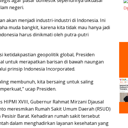
rategis agar pasar domestik sepenuhnya dikuasai
alam negeri.
n akan menjadi industri-industri di Indonesia. Ini
 muda bangkit, karena kita tidak mau hanya jadi
ndonesia harus dinikmati oleh putra-putri
i ketidakpastian geopolitik global, Presiden
al untuk merapatkan barisan di bawah naungan
ui prinsip Indonesia Incorporated.
aling membunuh, kita bersaing untuk saling
mperkuat,” ucap Presiden.
HIPMI XVIII, Gubernur Rahmat Mirzani Djausal
nto meresmikan Rumah Sakit Umum Daerah (RSUD)
esisir Barat. Kehadiran rumah sakit tersebut
ntah dalam menghadirkan layanan kesehatan yang