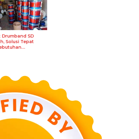
at Drumband SD
h, Solusi Tepat
ebutuhan
urikuler Sekolah