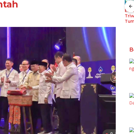
ntah
NADI JKN, Solusi
Menjaga Keaktifan
Eko
Peserta JKN
Triw
mband
Tanpa APBD,
Tum
olusi
Lampung-1 Siap
Diluncurkan Untuk
Dukung
r
Pembangunan
Berbasis Data
B