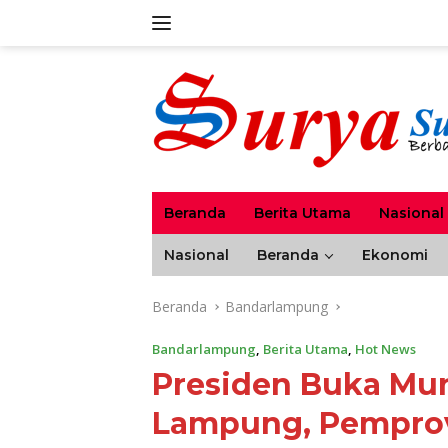
Langsung
ke
konten
Beranda
Berita Utama
Nasional
Nasional
Beranda
Ekonomi
Beranda
Bandarlampung
Bandarlampung
,
Berita Utama
,
Hot News
Presiden Buka Muna
Lampung, Pemprov