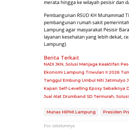
merata hingga ke wilayah pesisir dan d
Pembangunan RSUD KH Muhammad Thoh
pembangunan rumah sakit pemerintah p
Lampung agar masyarakat Pesisir Bara
layanan kesehatan yang lebih dekat, ce
Lampung).
Berita Terkait
NADI JKN, Solusi Menjaga Keaktifan Pes
Ekonomi Lampung Triwulan II 2026 Tum
Tanggul Embung Umbul Niti Jatimulyo J
Kapan Self-Levelling Epoxy Sebaiknya Dip
Jual Alat Drumband SD Termurah, Solusi
Munas HIPMI Lampung
Presiden P
Navigasi
Pos sebelumnya