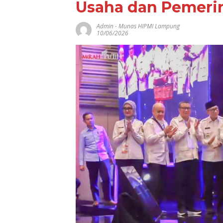
Usaha dan Pemeri
Admin
-
Munas HIPMI Lampung
Jual Alat Dru
10/06/2026
SD Termurah, S
Tepat untuk
Kebutuhan
Ekstrakurikule
Sekolah